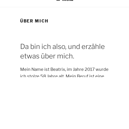
ÜBER MICH
Da bin ich also, und erzähle
etwas über mich.
Mein Name ist Beatrix, im Jahre 2017 wurde
ich stolze 58 Jahre alt. Mein Beruf ist eine
längere Geschichte, und die beginnt mit
einem Studium in Berlin an der Universität
der Künste, Fachrichtung Design, genauer
gesagt Bekleidungsdesign. Knapp 15 Jahre
habe ich hauptsächlich Outdoor Bekleidung
entworfen.