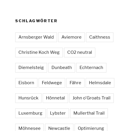
SCHLAGWÖRTER
Arnsberger Wald
Aviemore
Caithness
Christine Koch Weg
CO2 neutral
Diemelsteig
Dunbeath
Echternach
Eisborn
Feldwege
Fähre
Helmsdale
Hunsrück
Hönnetal
John o'Groats Trail
Luxemburg
Lybster
Mullerthal Trail
Möhnesee
Newcastle
Optimierung