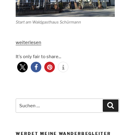
Start am Waldgasthaus Schürmann
„Sauerländer
weiterlesen
Waldroute
It's only fair to share...
Etappe
7
–
Lattenberg
bis
Bilsteintal“
Suche
Suchen
nach:
WERDET MEINE WANDERBEGLEITER