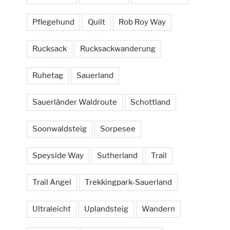
Pflegehund
Quilt
Rob Roy Way
Rucksack
Rucksackwanderung
Ruhetag
Sauerland
Sauerländer Waldroute
Schottland
Soonwaldsteig
Sorpesee
Speyside Way
Sutherland
Trail
Trail Angel
Trekkingpark-Sauerland
Ultraleicht
Uplandsteig
Wandern