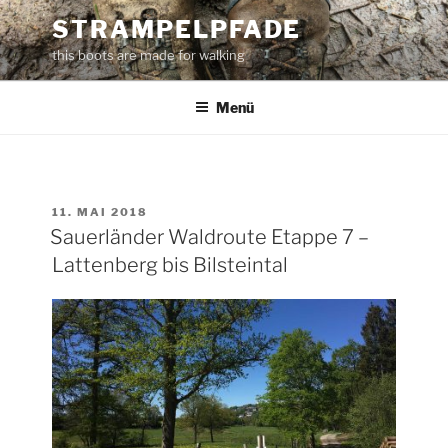
Zum
STRAMPELPFADE
Inhalt
this boots are made for walking
springen
Menü
VERÖFFENTLICHT
11. MAI 2018
AM
Sauerländer Waldroute Etappe 7 –
Lattenberg bis Bilsteintal