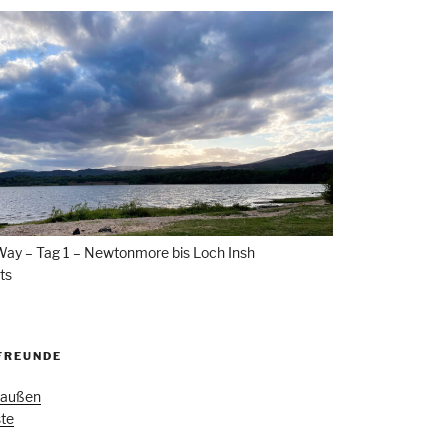
Way – Tag 1 – Newtonmore bis Loch Insh
ts
FREUNDE
Draußen
ste