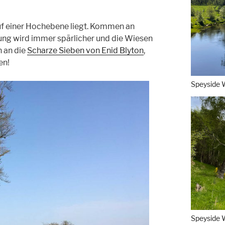
uf einer Hochebene liegt. Kommen an
lung wird immer spärlicher und die Wiesen
h an die
Scharze Sieben von Enid Blyton
,
en!
Speyside 
Speyside 