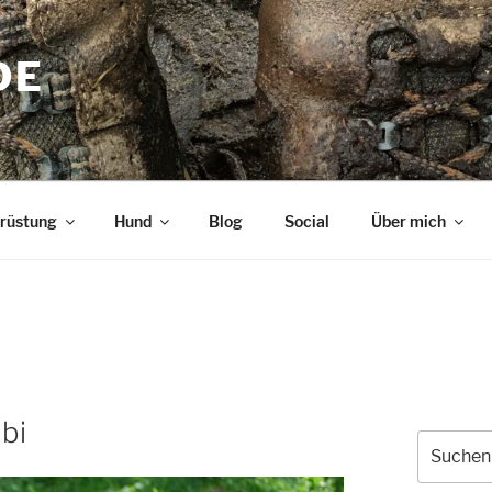
DE
rüstung
Hund
Blog
Social
Über mich
bi
Suche
nach: