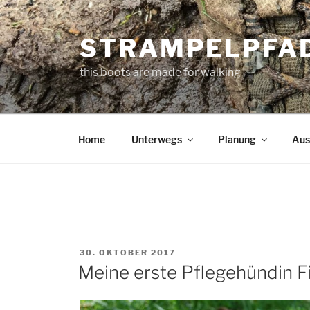
Zum
Inhalt
STRAMPELPFA
springen
this boots are made for walking
Home
Unterwegs
Planung
Aus
VERÖFFENTLICHT
30. OKTOBER 2017
AM
Meine erste Pflegehündin Fi