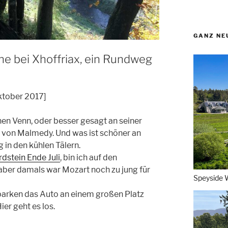
GANZ NE
he bei Xhoffriax, ein Rundweg
Oktober 2017]
hen Venn, oder besser gesagt an seiner
h von Malmedy. Und was ist schöner an
in den kühlen Tälern.
dstein Ende Juli
, bin ich auf den
ber damals war Mozart noch zu jung für
Speyside 
 parken das Auto an einem großen Platz
er geht es los.