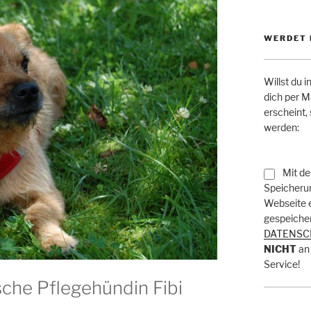
WERDET 
Willst du 
dich per M
erscheint,
werden:
Mit de
Speicherun
Webseite 
gespeicher
DATENSC
NICHT
an 
Service!
sche Pflegehündin Fibi