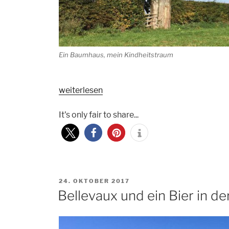
Ein Baumhaus, mein Kindheitstraum
„Xhoffraix,
weiterlesen
Burg
Rheinhardstein
It's only fair to share...
und
das
Tal
der
Warche“
VERÖFFENTLICHT
24. OKTOBER 2017
AM
Bellevaux und ein Bier in d