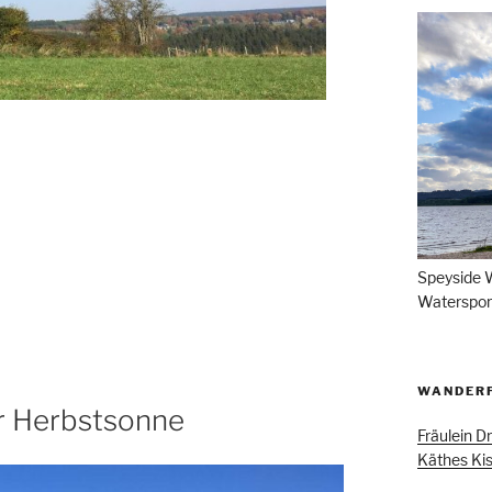
Speyside 
Waterspor
WANDER
er Herbstsonne
Fräulein 
Käthes Ki