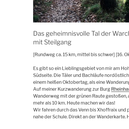
Das geheimnisvolle Tal der Warc
mit Steilgang
[Rundweg ca. 15 km, mittel bis schwer] [16. 
Es gibt so ein Lieblingsgebiet von mir am Ho
Südseite. Die Täler und Bachläufe nordöstlic
einem heißen Oktobertag, als eine Wanderung 
Auf meiner Kurzwanderung zur Burg
Rheinhar
Wanderweg mit der grünen Raute gestoßen, a
mehr als 10 km. Heute machen wir das!
Wir fahren durch das Venn bis Xhoffraix und
nahe der Schule. Direkt an der Wanderkarte. Hi