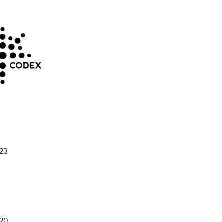
023
020