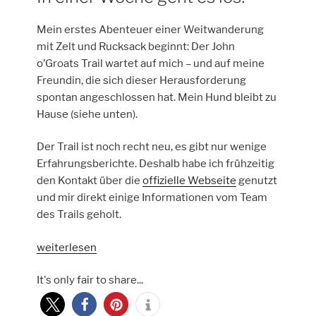
Mein erstes Abenteuer einer Weitwanderung
mit Zelt und Rucksack beginnt: Der John
o’Groats Trail wartet auf mich – und auf meine
Freundin, die sich dieser Herausforderung
spontan angeschlossen hat. Mein Hund bleibt zu
Hause (siehe unten).
Der Trail ist noch recht neu, es gibt nur wenige
Erfahrungsberichte. Deshalb habe ich frühzeitig
den Kontakt über die
offizielle Webseite
genutzt
und mir direkt einige Informationen vom Team
des Trails geholt.
„John
weiterlesen
O’Groats
It's only fair to share...
Trail
wir
kommen“