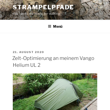
Zum
STRAMPELPFADE
Inhalt
this boots are made for walking
springen
Menü
VERÖFFENTLICHT
21. AUGUST 2020
AM
Zelt-Optimierung an meinem Vango
Helium UL 2