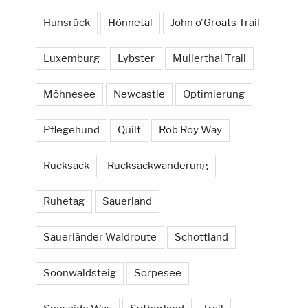
Hunsrück
Hönnetal
John o'Groats Trail
Luxemburg
Lybster
Mullerthal Trail
Möhnesee
Newcastle
Optimierung
Pflegehund
Quilt
Rob Roy Way
Rucksack
Rucksackwanderung
Ruhetag
Sauerland
Sauerländer Waldroute
Schottland
Soonwaldsteig
Sorpesee