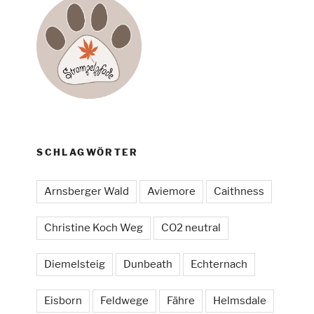
SCHLAGWÖRTER
Arnsberger Wald
Aviemore
Caithness
Christine Koch Weg
CO2 neutral
Diemelsteig
Dunbeath
Echternach
Eisborn
Feldwege
Fähre
Helmsdale