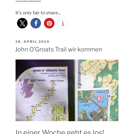
Optimierung
It's only fair to share...
an
meinem
Vango
Helium
UL
VERÖFFENTLICHT
18. APRIL 2019
AM
John O’Groats Trail wir kommen
2“
In einer Woche geht es los!