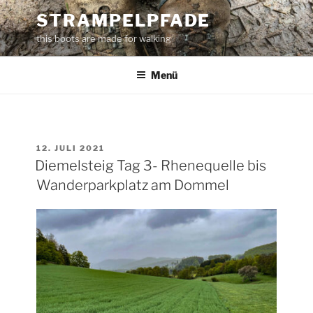
Zum
STRAMPELPFADE
Inhalt
this boots are made for walking
springen
Menü
VERÖFFENTLICHT
12. JULI 2021
AM
Diemelsteig Tag 3- Rhenequelle bis
Wanderparkplatz am Dommel