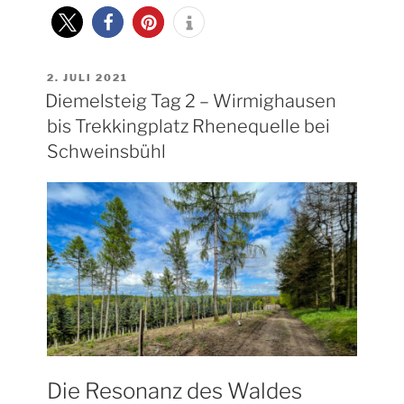
RHENEQUELLE
BIS
WANDERPARKPLATZ
AM
DOMMEL“
VERÖFFENTLICHT
2. JULI 2021
AM
Diemelsteig Tag 2 – Wirmighausen
bis Trekkingplatz Rhenequelle bei
Schweinsbühl
Die Resonanz des Waldes