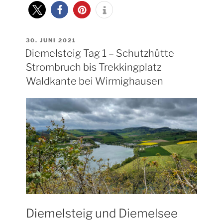
–
WIRMIGHAUSEN
BIS
TREKKINGPLATZ
RHENEQUELLE
VERÖFFENTLICHT
30. JUNI 2021
BEI
AM
Diemelsteig Tag 1 – Schutzhütte
SCHWEINSBÜHL“
Strombruch bis Trekkingplatz
Waldkante bei Wirmighausen
Diemelsteig und Diemelsee