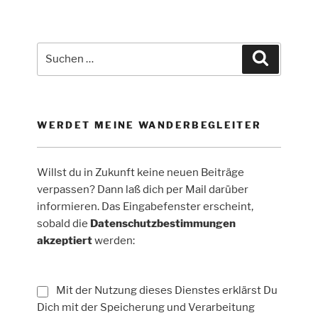
Trekkingplatz-
Bockelau
bei
Suche
Suchen
Eimelrod“
nach:
WERDET MEINE WANDERBEGLEITER
Willst du in Zukunft keine neuen Beiträge
verpassen? Dann laß dich per Mail darüber
informieren. Das Eingabefenster erscheint,
sobald die
Datenschutzbestimmungen
akzeptiert
werden:
Mit der Nutzung dieses Dienstes erklärst Du
Dich mit der Speicherung und Verarbeitung