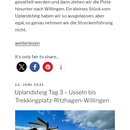
gesattelt werden und dann ziehen wir die Piste
hinunter nach Willingen. Ein kleines Stück vom
Uplandsteig haben wir so ausgelassen, aber
egal, so genau nehmen wir die Streckenführung
nicht.
„Uplandsteig
weiterlesen
Tag
It's only fair to share...
4
–
Willingen
bis
Trekkingplatz
VERÖFFENTLICHT
15. JUNI 2021
AM
Uplandsteig Tag 3 – Usseln bis
Schutzhütte
Strombruch“
Trekkingplatz-Ritzhagen-Willingen