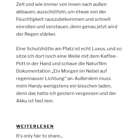
Zelt und wie immer von innen nach außen
abbauen, ausschütteln, um etwas von der
Feuchtigkeit rauszubekommen und schnell
einrollen und verstauen, denn genau jetzt wird
der Regen stärker.
Eine Schutzhütte am Platz ist echt Luxus, und so
sitze ich dort noch eine Weile mit dem Kaffee-
Pott in der Hand und schaue die Naturfilm
Dokumentation „Ein Morgen im Nebel auf
regennasser Lichtung“ an. Außerdem muss
mein Handy wenigstens ein bisschen laden,
denn das hatte ich gestern vergessen und der
Akku ist fast leer.
„DIEMELSTEIG
WEITERLESEN
TAG
It's only fair to share...
3-