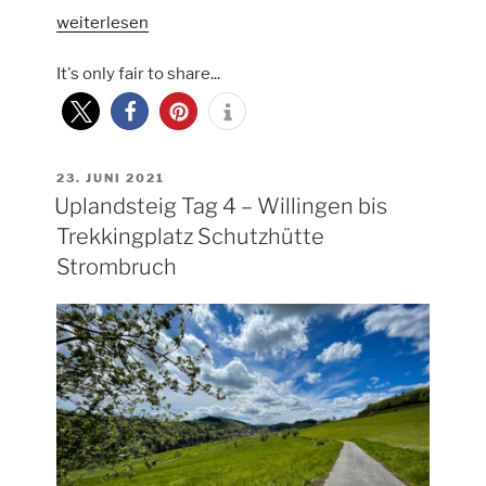
„Diemelsteig
weiterlesen
Tag
It's only fair to share...
1
–
Schutzhütte
Strombruch
bis
VERÖFFENTLICHT
23. JUNI 2021
AM
Uplandsteig Tag 4 – Willingen bis
Trekkingplatz
Waldkante
Trekkingplatz Schutzhütte
bei
Strombruch
Wirmighausen“