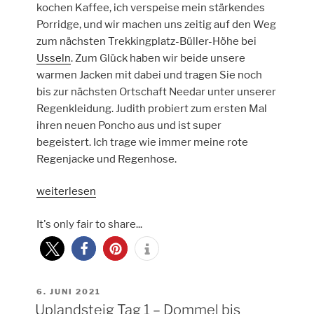
kochen Kaffee, ich verspeise mein stärkendes
Porridge, und wir machen uns zeitig auf den Weg
zum nächsten Trekkingplatz-Büller-Höhe bei
Usseln
. Zum Glück haben wir beide unsere
warmen Jacken mit dabei und tragen Sie noch
bis zur nächsten Ortschaft Needar unter unserer
Regenkleidung. Judith probiert zum ersten Mal
ihren neuen Poncho aus und ist super
begeistert. Ich trage wie immer meine rote
Regenjacke und Regenhose.
„Uplandsteig
weiterlesen
Tag
It's only fair to share...
2
–
Eimelrod
bis
Trekkingplatz-
VERÖFFENTLICHT
6. JUNI 2021
AM
Uplandsteig Tag 1 – Dommel bis
Büller-