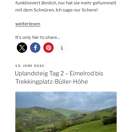
funktioniert ähnlich, nur hat sie mehr gefummelt
mit dem Schnüren. Ich sage nur Schere!
„Uplandsteig
weiterlesen
Tag
It's only fair to share...
3
–
Usseln
bis
Trekkingplatz-
VERÖFFENTLICHT
13. JUNI 2021
AM
Uplandsteig Tag 2 – Eimelrod bis
Ritzhagen-
Willingen“
Trekkingplatz-Büller-Höhe