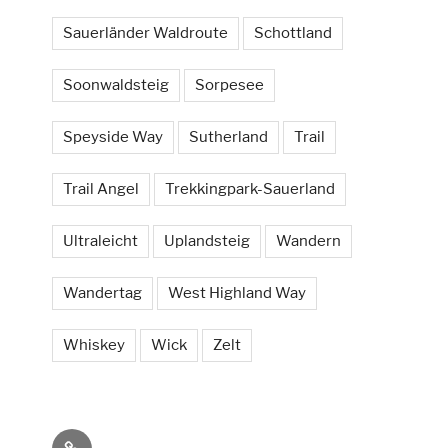
Sauerländer Waldroute
Schottland
Soonwaldsteig
Sorpesee
Speyside Way
Sutherland
Trail
Trail Angel
Trekkingpark-Sauerland
Ultraleicht
Uplandsteig
Wandern
Wandertag
West Highland Way
Whiskey
Wick
Zelt
Social