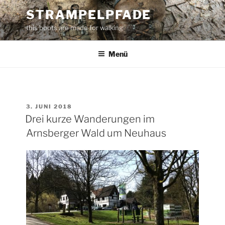
Zum
STRAMPELPFADE
Inhalt
this boots are made for walking
springen
Menü
VERÖFFENTLICHT
3. JUNI 2018
AM
Drei kurze Wanderungen im
Arnsberger Wald um Neuhaus