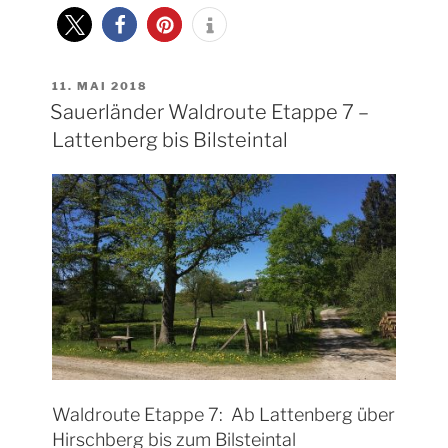
im
Arnsberger
Wald
um
VERÖFFENTLICHT
11. MAI 2018
AM
Sauerländer Waldroute Etappe 7 –
Neuhaus“
Lattenberg bis Bilsteintal
Waldroute Etappe 7: Ab Lattenberg über
Hirschberg bis zum Bilsteintal