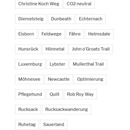
Christine Koch Weg
CO2 neutral
Diemelsteig
Dunbeath
Echternach
Eisborn
Feldwege
Fähre
Helmsdale
Hunsrück
Hönnetal
John o'Groats Trail
Luxemburg
Lybster
Mullerthal Trail
Möhnesee
Newcastle
Optimierung
Pflegehund
Quilt
Rob Roy Way
Rucksack
Rucksackwanderung
Ruhetag
Sauerland