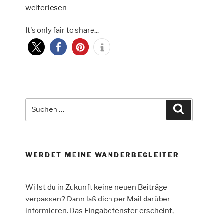
„Sauerländer
weiterlesen
Waldroute
It's only fair to share...
Etappe
7
–
Lattenberg
bis
Bilsteintal“
Suche
Suchen
nach:
WERDET MEINE WANDERBEGLEITER
Willst du in Zukunft keine neuen Beiträge
verpassen? Dann laß dich per Mail darüber
informieren. Das Eingabefenster erscheint,