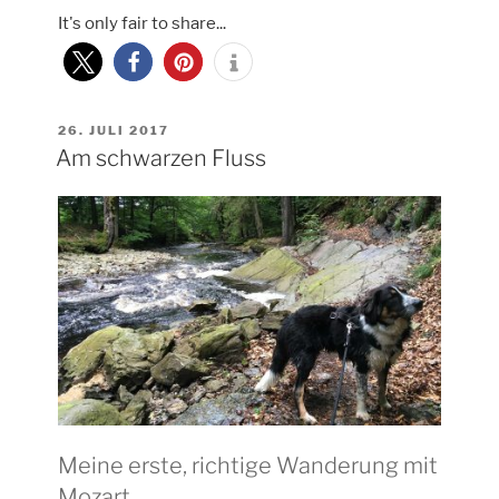
It's only fair to share...
Warche
Tal
zur
Burg
Rheinhardstein“
VERÖFFENTLICHT
26. JULI 2017
AM
Am schwarzen Fluss
Meine erste, richtige Wanderung mit
Mozart.