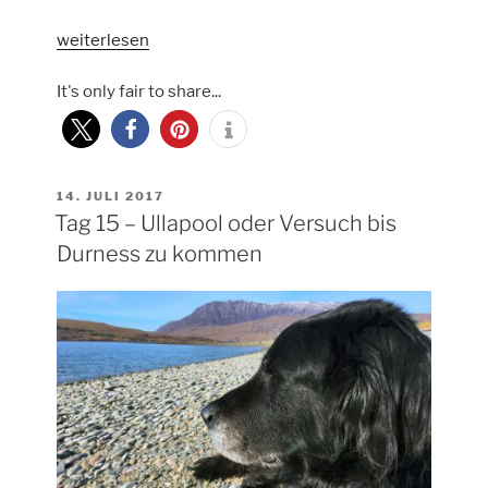
„Tag
weiterlesen
16
It's only fair to share...
–
Der
lange
Abschied
von
VERÖFFENTLICHT
14. JULI 2017
AM
Tag 15 – Ullapool oder Versuch bis
Poolewe“
Durness zu kommen