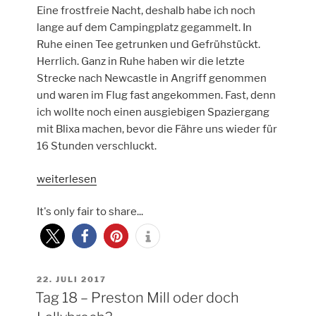
Eine frostfreie Nacht, deshalb habe ich noch
lange auf dem Campingplatz gegammelt. In
Ruhe einen Tee getrunken und Gefrühstückt.
Herrlich. Ganz in Ruhe haben wir die letzte
Strecke nach Newcastle in Angriff genommen
und waren im Flug fast angekommen. Fast, denn
ich wollte noch einen ausgiebigen Spaziergang
mit Blixa machen, bevor die Fähre uns wieder für
16 Stunden verschluckt.
„Tag
weiterlesen
18
It's only fair to share...
–
Zurück
nach
Newcastle
zur
VERÖFFENTLICHT
22. JULI 2017
AM
Tag 18 – Preston Mill oder doch
Fähre“