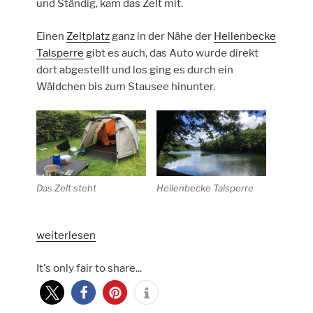
und Ständig, kam das Zelt mit.
Einen
Zeltplatz
ganz in der Nähe der
Heilenbecke
Talsperre
gibt es auch, das Auto wurde direkt
dort abgestellt und los ging es durch ein
Wäldchen bis zum Stausee hinunter.
Das Zelt steht
Heilenbecke Talsperre
„Rund
weiterlesen
um
It's only fair to share...
die
Heilenbecke
Talsperre“