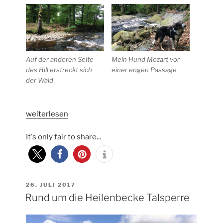
Auf der anderen Seite
Mein Hund Mozart vor
des Hill erstreckt sich
einer engen Passage
der Wald
„Am
weiterlesen
schwarzen
It's only fair to share...
Fluss“
VERÖFFENTLICHT
26. JULI 2017
AM
Rund um die Heilenbecke Talsperre