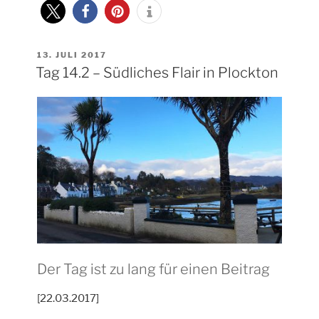
Ullapool
oder
Versuch
bis
VERÖFFENTLICHT
13. JULI 2017
AM
Tag 14.2 – Südliches Flair in Plockton
Durness
zu
kommen“
Der Tag ist zu lang für einen Beitrag
[22.03.2017]