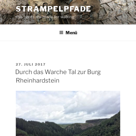
Zum
STRAMPELPFADE
Inhalt
this boots are made for walking
springen
Menü
VERÖFFENTLICHT
27. JULI 2017
AM
Durch das Warche Tal zur Burg
Rheinhardstein