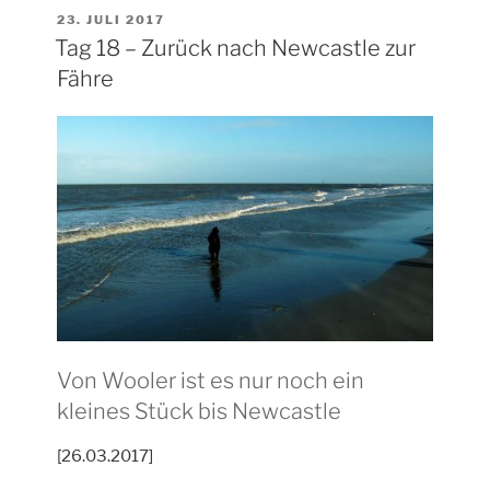
VERÖFFENTLICHT
23. JULI 2017
AM
Tag 18 – Zurück nach Newcastle zur
Fähre
Von Wooler ist es nur noch ein
kleines Stück bis Newcastle
[26.03.2017]