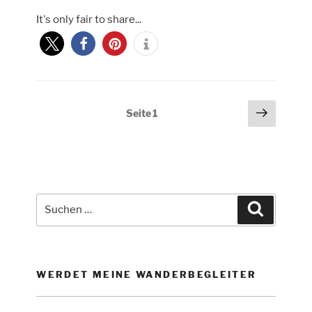
14.2
It's only fair to share...
–
Südliches
Flair
in
Plockton“
Seitennummerierung
Nächs
Seite
1
Seite
der
Beiträge
Suche
Suchen
nach:
WERDET MEINE WANDERBEGLEITER