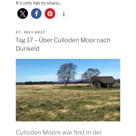
It's only fair to share...
–
Preston
Mill
oder
doch
VERÖFFENTLICHT
17. JULI 2017
AM
Tag 17 – Über Culloden Moor nach
Lallybroch?“
Dunkeld
Culloden Moore war fest in der