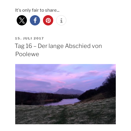
17
It's only fair to share...
–
Über
Culloden
Moor
nach
VERÖFFENTLICHT
15. JULI 2017
AM
Tag 16 – Der lange Abschied von
Dunkeld“
Poolewe