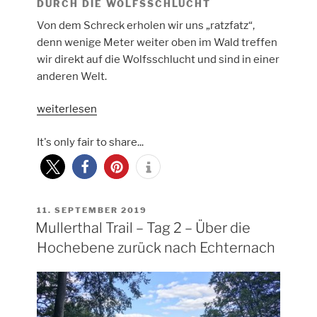
DURCH DIE WOLFSSCHLUCHT
Von dem Schreck erholen wir uns „ratzfatz“,
denn wenige Meter weiter oben im Wald treffen
wir direkt auf die Wolfsschlucht und sind in einer
anderen Welt.
„Mullerthal
weiterlesen
Trail
It's only fair to share...
–
Tag
3
–
Durch
VERÖFFENTLICHT
11. SEPTEMBER 2019
AM
Mullerthal Trail – Tag 2 – Über die
Felsgiganten
und
Hochebene zurück nach Echternach
Zauberwälder“