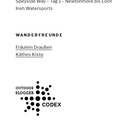
Speyside Way – Tag 1 – Newtonmore bis Loch
Insh Watersports
WANDERFREUNDE
Fräulein Draußen
Käthes Kiste