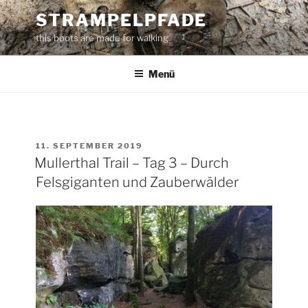
Zum
STRAMPELPFADE
Inhalt
this boots are made for walking
springen
Menü
VERÖFFENTLICHT
11. SEPTEMBER 2019
AM
Mullerthal Trail – Tag 3 – Durch
Felsgiganten und Zauberwälder