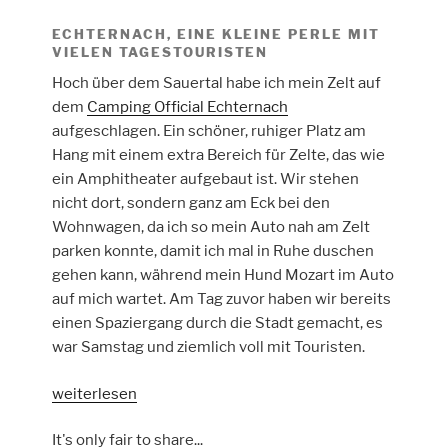
ECHTERNACH, EINE KLEINE PERLE MIT
VIELEN TAGESTOURISTEN
Hoch über dem Sauertal habe ich mein Zelt auf
dem
Camping Official Echternach
aufgeschlagen. Ein schöner, ruhiger Platz am
Hang mit einem extra Bereich für Zelte, das wie
ein Amphitheater aufgebaut ist. Wir stehen
nicht dort, sondern ganz am Eck bei den
Wohnwagen, da ich so mein Auto nah am Zelt
parken konnte, damit ich mal in Ruhe duschen
gehen kann, während mein Hund Mozart im Auto
auf mich wartet. Am Tag zuvor haben wir bereits
einen Spaziergang durch die Stadt gemacht, es
war Samstag und ziemlich voll mit Touristen.
„Mullerthal
weiterlesen
Trail
It's only fair to share...
–