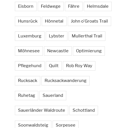
Eisborn
Feldwege
Fähre
Helmsdale
Hunsrück
Hönnetal
John o'Groats Trail
Luxemburg
Lybster
Mullerthal Trail
Möhnesee
Newcastle
Optimierung
Pflegehund
Quilt
Rob Roy Way
Rucksack
Rucksackwanderung
Ruhetag
Sauerland
Sauerländer Waldroute
Schottland
Soonwaldsteig
Sorpesee