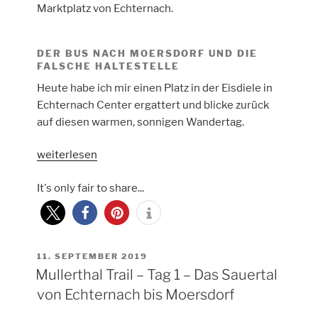
Marktplatz von Echternach.
DER BUS NACH MOERSDORF UND DIE
FALSCHE HALTESTELLE
Heute habe ich mir einen Platz in der Eisdiele in
Echternach Center ergattert und blicke zurück
auf diesen warmen, sonnigen Wandertag.
„Mullerthal
weiterlesen
Trail
It's only fair to share...
–
Tag
2
–
Über
VERÖFFENTLICHT
11. SEPTEMBER 2019
AM
Mullerthal Trail – Tag 1 – Das Sauertal
die
Hochebene
von Echternach bis Moersdorf
zurück