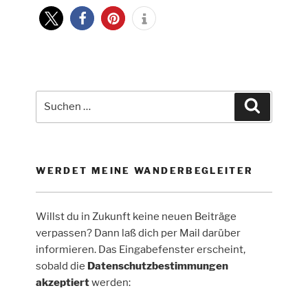
Tag
1
–
Das
Sauertal
von
Suche
Suchen
Echternach
nach:
bis
Moersdorf“
WERDET MEINE WANDERBEGLEITER
Willst du in Zukunft keine neuen Beiträge
verpassen? Dann laß dich per Mail darüber
informieren. Das Eingabefenster erscheint,
sobald die
Datenschutzbestimmungen
akzeptiert
werden: