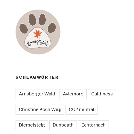
SCHLAGWÖRTER
Arnsberger Wald
Aviemore
Caithness
Christine Koch Weg
CO2 neutral
Diemelsteig
Dunbeath
Echternach