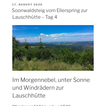
–
VERÖFFENTLICHT
17. AUGUST 2020
AM
Soonwaldsteig vom Ellerspring zur
Tag
5“
Lauschhütte – Tag 4
Im Morgennebel, unter Sonne
und Windrädern zur
Lauschhütte