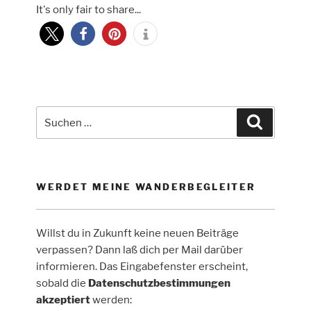
It's only fair to share...
nach
Hahnenbach
–
Soonwaldsteig
Tag
1“
Suche
Suchen
nach:
WERDET MEINE WANDERBEGLEITER
Willst du in Zukunft keine neuen Beiträge
verpassen? Dann laß dich per Mail darüber
informieren. Das Eingabefenster erscheint,
sobald die
Datenschutzbestimmungen
akzeptiert
werden: