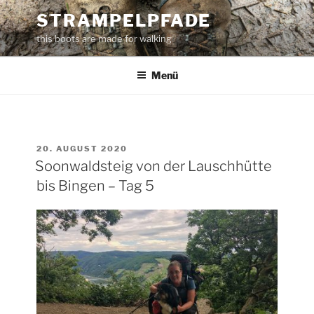
Zum
STRAMPELPFADE
Inhalt
this boots are made for walking
springen
Menü
VERÖFFENTLICHT
20. AUGUST 2020
AM
Soonwaldsteig von der Lauschhütte
bis Bingen – Tag 5