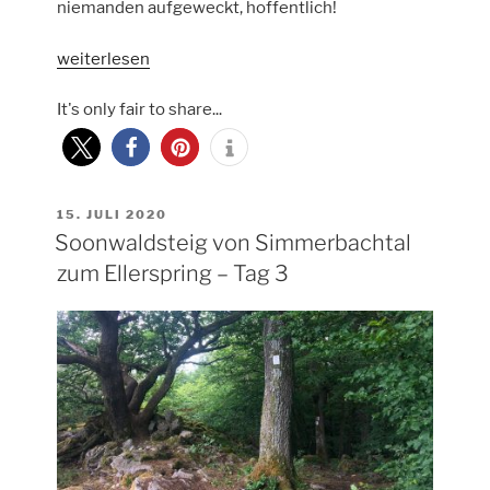
niemanden aufgeweckt, hoffentlich!
„Soonwaldsteig
weiterlesen
vom
It's only fair to share...
Ellerspring
zur
Lauschhütte
–
Tag
VERÖFFENTLICHT
15. JULI 2020
AM
Soonwaldsteig von Simmerbachtal
4“
zum Ellerspring – Tag 3