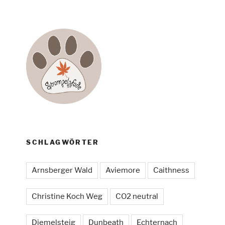
SCHLAGWÖRTER
Arnsberger Wald
Aviemore
Caithness
Christine Koch Weg
CO2 neutral
Diemelsteig
Dunbeath
Echternach