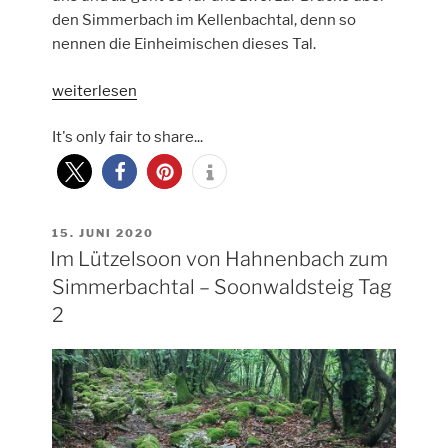
den Simmerbach im Kellenbachtal, denn so
nennen die Einheimischen dieses Tal.
„Soonwaldsteig
weiterlesen
von
It's only fair to share...
Simmerbachtal
zum
Ellerspring
–
Tag
VERÖFFENTLICHT
15. JUNI 2020
AM
Im Lützelsoon von Hahnenbach zum
3“
Simmerbachtal – Soonwaldsteig Tag
2