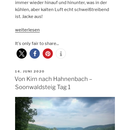
immer wieder hinauf und hinunter, was in der
kühlen, aber kalten Luft echt schweißtreibend
ist. Jacke aus!
„Im
weiterlesen
Lützelsoon
It's only fair to share...
von
Hahnenbach
zum
Simmerbachtal
–
VERÖFFENTLICHT
14. JUNI 2020
AM
Von Kirn nach Hahnenbach –
Soonwaldsteig
Tag
Soonwaldsteig Tag 1
2“