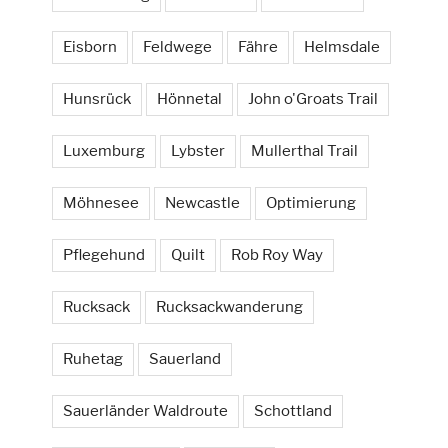
Eisborn
Feldwege
Fähre
Helmsdale
Hunsrück
Hönnetal
John o'Groats Trail
Luxemburg
Lybster
Mullerthal Trail
Möhnesee
Newcastle
Optimierung
Pflegehund
Quilt
Rob Roy Way
Rucksack
Rucksackwanderung
Ruhetag
Sauerland
Sauerländer Waldroute
Schottland