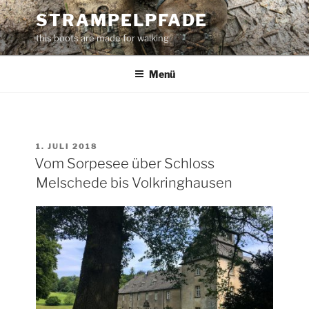
Zum
STRAMPELPFADE
Inhalt
this boots are made for walking
springen
Menü
VERÖFFENTLICHT
1. JULI 2018
AM
Vom Sorpesee über Schloss
Melschede bis Volkringhausen