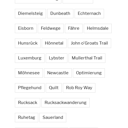
Diemelsteig
Dunbeath
Echternach
Eisborn
Feldwege
Fähre
Helmsdale
Hunsrück
Hönnetal
John o'Groats Trail
Luxemburg
Lybster
Mullerthal Trail
Möhnesee
Newcastle
Optimierung
Pflegehund
Quilt
Rob Roy Way
Rucksack
Rucksackwanderung
Ruhetag
Sauerland