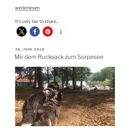
„Vom
weiterlesen
Sorpesee
It's only fair to share...
über
Schloss
Melschede
bis
Volkringhausen“
VERÖFFENTLICHT
30. JUNI 2018
AM
Mir dem Rucksack zum Sorpesee