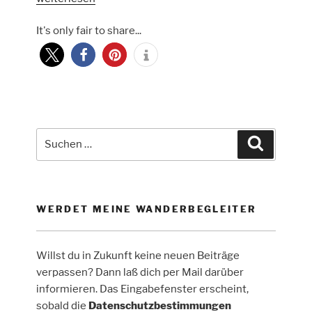
dem
It's only fair to share...
Rucksack
zum
Sorpesee“
Suche
Suchen
nach:
WERDET MEINE WANDERBEGLEITER
Willst du in Zukunft keine neuen Beiträge
verpassen? Dann laß dich per Mail darüber
informieren. Das Eingabefenster erscheint,
sobald die
Datenschutzbestimmungen