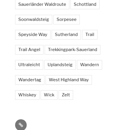
Sauerländer Waldroute
Schottland
Soonwaldsteig
Sorpesee
Speyside Way
Sutherland
Trail
Trail Angel
Trekkingpark-Sauerland
Ultraleicht
Uplandsteig
Wandern
Wandertag
West Highland Way
Whiskey
Wick
Zelt
Social