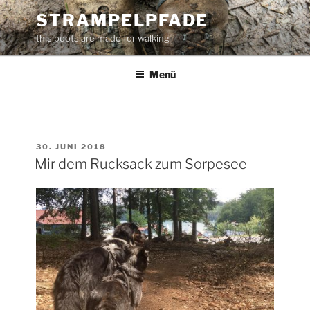
Zum
STRAMPELPFADE
Inhalt
this boots are made for walking
springen
Menü
VERÖFFENTLICHT
30. JUNI 2018
AM
Mir dem Rucksack zum Sorpesee