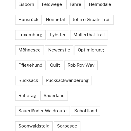
Eisborn
Feldwege
Fähre
Helmsdale
Hunsrück
Hönnetal
John o'Groats Trail
Luxemburg
Lybster
Mullerthal Trail
Möhnesee
Newcastle
Optimierung
Pflegehund
Quilt
Rob Roy Way
Rucksack
Rucksackwanderung
Ruhetag
Sauerland
Sauerländer Waldroute
Schottland
Soonwaldsteig
Sorpesee