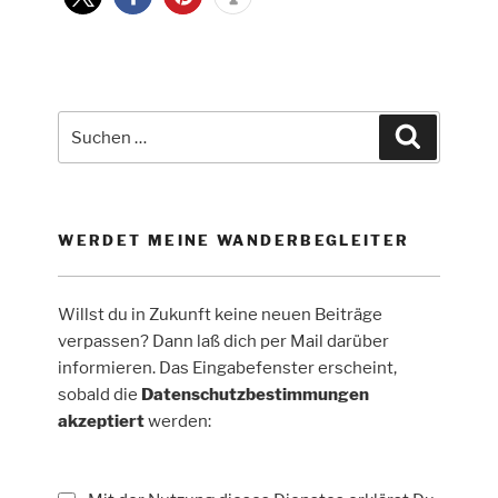
Arnsberger
Wald
um
Neuhaus“
Suche
Suchen
nach:
WERDET MEINE WANDERBEGLEITER
Willst du in Zukunft keine neuen Beiträge
verpassen? Dann laß dich per Mail darüber
informieren. Das Eingabefenster erscheint,
sobald die
Datenschutzbestimmungen
akzeptiert
werden: