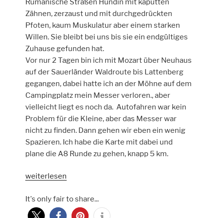
Rumänische Straßen Hündin mit kaputten
Zähnen, zerzaust und mit durchgedrückten
Pfoten, kaum Muskulatur aber einem starken
Willen. Sie bleibt bei uns bis sie ein endgültiges
Zuhause gefunden hat.
Vor nur 2 Tagen bin ich mit Mozart über Neuhaus
auf der Sauerländer Waldroute bis Lattenberg
gegangen, dabei hatte ich an der Möhne auf dem
Campingplatz mein Messer verloren., aber
vielleicht liegt es noch da. Autofahren war kein
Problem für die Kleine, aber das Messer war
nicht zu finden. Dann gehen wir eben ein wenig
Spazieren. Ich habe die Karte mit dabei und
plane die A8 Runde zu gehen, knapp 5 km.
„Drei
weiterlesen
kurze
It's only fair to share...
Wanderungen
im