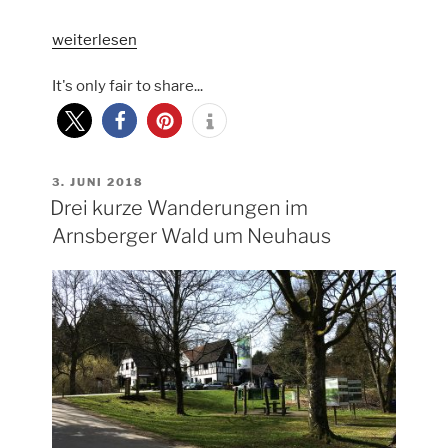
„Mir
weiterlesen
dem
It's only fair to share...
Rucksack
zum
Sorpesee“
VERÖFFENTLICHT
3. JUNI 2018
AM
Drei kurze Wanderungen im
Arnsberger Wald um Neuhaus