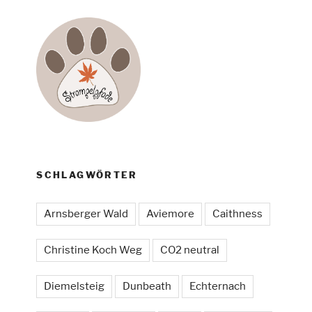
SCHLAGWÖRTER
Arnsberger Wald
Aviemore
Caithness
Christine Koch Weg
CO2 neutral
Diemelsteig
Dunbeath
Echternach