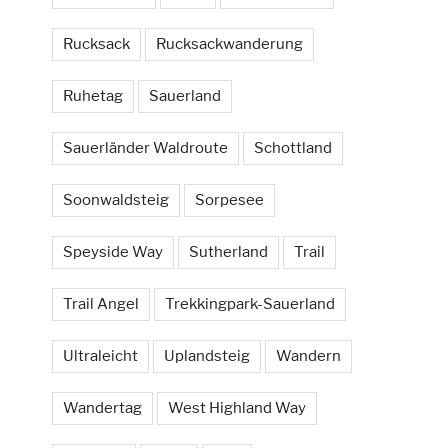
Rucksack
Rucksackwanderung
Ruhetag
Sauerland
Sauerländer Waldroute
Schottland
Soonwaldsteig
Sorpesee
Speyside Way
Sutherland
Trail
Trail Angel
Trekkingpark-Sauerland
Ultraleicht
Uplandsteig
Wandern
Wandertag
West Highland Way