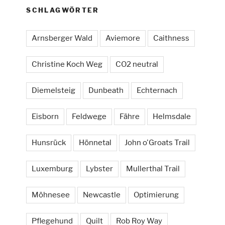
SCHLAGWÖRTER
Arnsberger Wald
Aviemore
Caithness
Christine Koch Weg
CO2 neutral
Diemelsteig
Dunbeath
Echternach
Eisborn
Feldwege
Fähre
Helmsdale
Hunsrück
Hönnetal
John o'Groats Trail
Luxemburg
Lybster
Mullerthal Trail
Möhnesee
Newcastle
Optimierung
Pflegehund
Quilt
Rob Roy Way