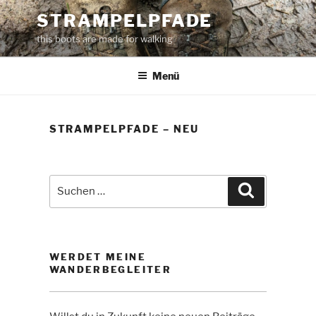
Zum
STRAMPELPFADE
Inhalt
this boots are made for walking
springen
Menü
STRAMPELPFADE – NEU
Suche
Suchen
nach:
WERDET MEINE
WANDERBEGLEITER