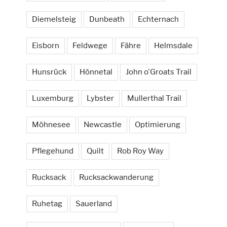
Diemelsteig
Dunbeath
Echternach
Eisborn
Feldwege
Fähre
Helmsdale
Hunsrück
Hönnetal
John o'Groats Trail
Luxemburg
Lybster
Mullerthal Trail
Möhnesee
Newcastle
Optimierung
Pflegehund
Quilt
Rob Roy Way
Rucksack
Rucksackwanderung
Ruhetag
Sauerland