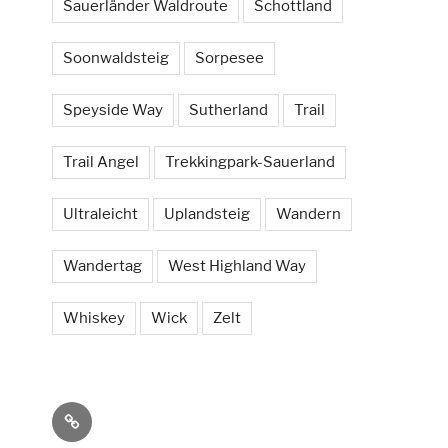
Sauerländer Waldroute
Schottland
Soonwaldsteig
Sorpesee
Speyside Way
Sutherland
Trail
Trail Angel
Trekkingpark-Sauerland
Ultraleicht
Uplandsteig
Wandern
Wandertag
West Highland Way
Whiskey
Wick
Zelt
Social