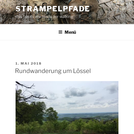
Zum
STRAMPELPFADE
Inhalt
this boots are made for walking
springen
Menü
VERÖFFENTLICHT
1. MAI 2018
AM
Rundwanderung um Lössel