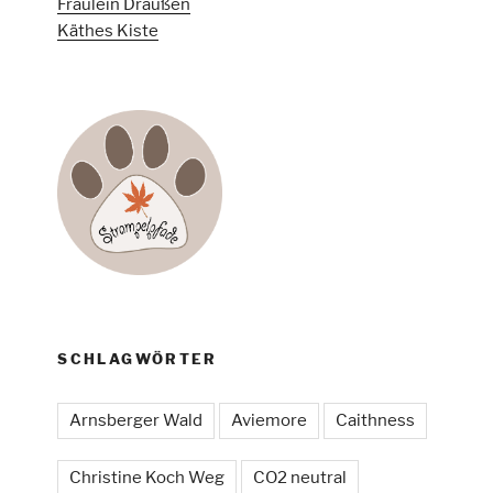
Fräulein Draußen
Käthes Kiste
SCHLAGWÖRTER
Arnsberger Wald
Aviemore
Caithness
Christine Koch Weg
CO2 neutral