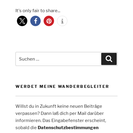
um
It's only fair to share...
Lössel“
Suche
Suchen
nach:
WERDET MEINE WANDERBEGLEITER
Willst du in Zukunft keine neuen Beiträge
verpassen? Dann laß dich per Mail darüber
informieren. Das Eingabefenster erscheint,
sobald die
Datenschutzbestimmungen