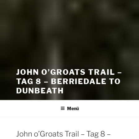
JOHN O’GROATS TRAIL –
TAG 8 – BERRIEDALE TO
DUNBEATH
Menü
John o’Groats Trail – Tag 8 –